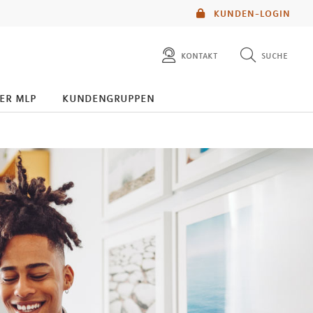
KUNDEN-LOGIN
kontakt
suche
diese website durchsuchen
er mlp
kundengruppen
mlp berater finden