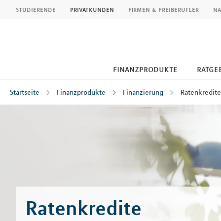
MLP
studierende
privatkunden
firmen & freiberufler
na
finanzprodukte
ratge
Startseite
Finanzprodukte
Finanzierung
Ratenkredite
Inhalt
Ratenkredite