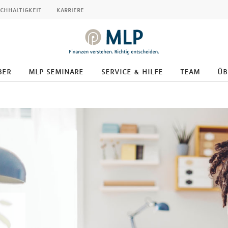
chhaltigkeit
karriere
ber
mlp seminare
service & hilfe
team
üb