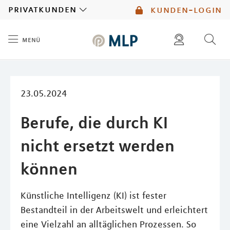
MLP
privatkunden
kunden-login
menü
Inhalt
diese website durchsuchen
mlp berater finden
23.05.2024
Berufe, die durch KI
nicht ersetzt werden
können
Künstliche Intelligenz (KI) ist fester
Bestandteil in der Arbeitswelt und erleichtert
eine Vielzahl an alltäglichen Prozessen. So