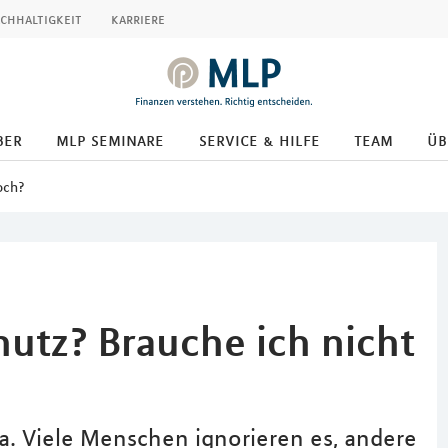
chhaltigkeit
karriere
ber
mlp seminare
service & hilfe
team
üb
och?
hutz? Brauche ich nicht
a. Viele Menschen ignorieren es, andere