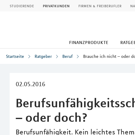
MLP
studierende
privatkunden
firmen & freiberufler
na
finanzprodukte
ratge
Startseite
Ratgeber
Beruf
Brauche ich nicht – oder d
Inhalt
02.05.2016
Berufsunfähigkeitssc
– oder doch?
Berufsunfähigkeit. Kein leichtes Them