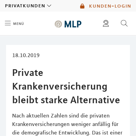
MLP
privatkunden
kunden-login
menü
Inhalt
diese website durchsuchen
mlp berater finden
18.10.2019
Private
Krankenversicherung
bleibt starke Alternative
Nach aktuellen Zahlen sind die privaten
Krankenversicherungen weniger anfällig für
die demografische Entwicklung. Das ist einer