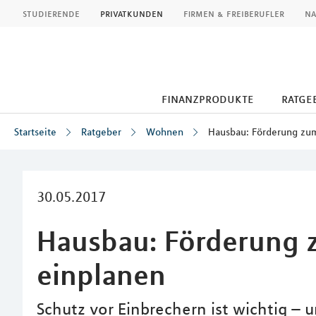
MLP
studierende
privatkunden
firmen & freiberufler
na
finanzprodukte
ratge
Startseite
Ratgeber
Wohnen
Hausbau: Förderung zum
Inhalt
30.05.2017
Hausbau: Förderung 
einplanen
Schutz vor Einbrechern ist wichtig –