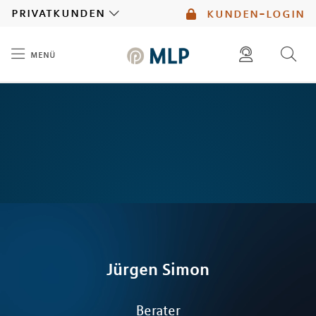
MLP
privatkunden
kunden-login
menü
Inhalt
diese website durchsuchen
mlp berater finden
Jürgen
Simon
Berater