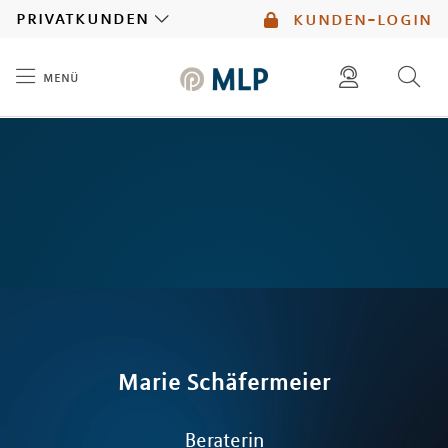
MLP
privatkunden
kunden-login
menü
Inhalt
diese website durchsuchen
mlp berater finden
Marie
Schäfermeier
Beraterin